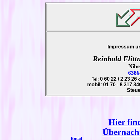
Impressum 
Reinhold Flitt
Nibe
6386
0 60 22 / 2 23 26
Tel:
o
mobil:
01 70 - 8 317 34
Steue
Hier fin
Übernach
Email